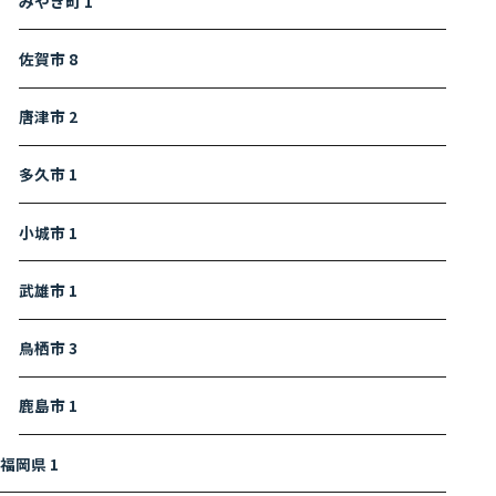
みやき町
1
佐賀市
8
唐津市
2
多久市
1
小城市
1
武雄市
1
鳥栖市
3
鹿島市
1
福岡県
1