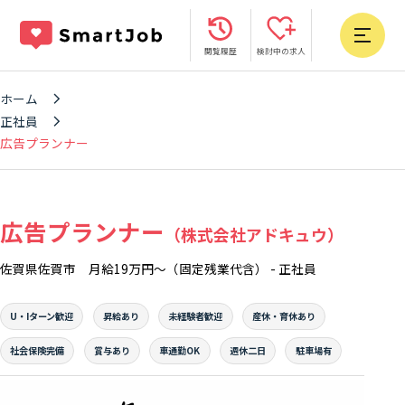
閲覧履歴
検討中の求人
ホーム
正社員
広告プランナー
広告プランナー
（株式会社アドキュウ）
佐賀県佐賀市
月給19万円〜（固定残業代含）
-
正社員
U・Iターン歓迎
昇給あり
未経験者歓迎
産休・育休あり
社会保険完備
賞与あり
車通勤OK
週休二日
駐車場有