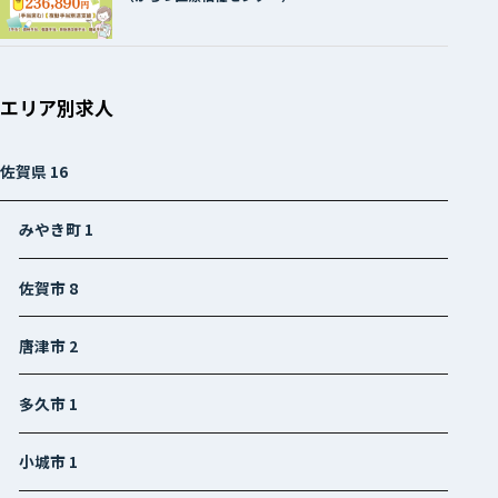
エリア別求人
佐賀県
16
みやき町
1
佐賀市
8
唐津市
2
多久市
1
小城市
1