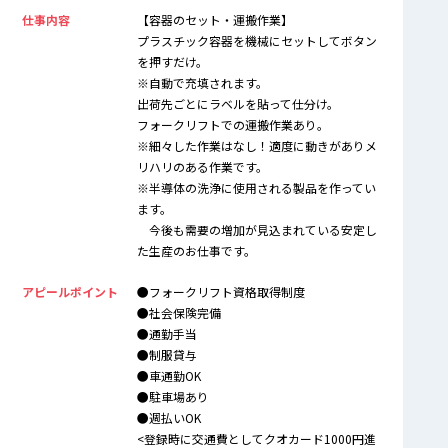
仕事内容
【容器のセット・運搬作業】
プラスチック容器を機械にセットしてボタン
を押すだけ。
※自動で充填されます。
出荷先ごとにラベルを貼って仕分け。
フォークリフトでの運搬作業あり。
※細々した作業はなし！適度に動きがありメ
リハリのある作業です。
※半導体の洗浄に使用される製品を作ってい
ます。
今後も需要の増加が見込まれている安定し
た生産のお仕事です。
アピールポイント
●フォークリフト資格取得制度
●社会保険完備
●通勤手当
●制服貸与
●車通勤OK
●駐車場あり
●週払いOK
<登録時に交通費としてクオカード1000円進