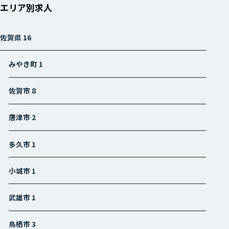
エリア別求人
佐賀県
16
みやき町
1
佐賀市
8
唐津市
2
多久市
1
小城市
1
武雄市
1
鳥栖市
3