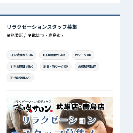
リラクゼーションスタッフ募集
業務委託
/
武雄市・鹿島市
/
1日2時間からOK
1日3時間からOK
WワークOK
すきま時間で働く
副業・WワークOK
未経験者歓迎
正社員登用あり