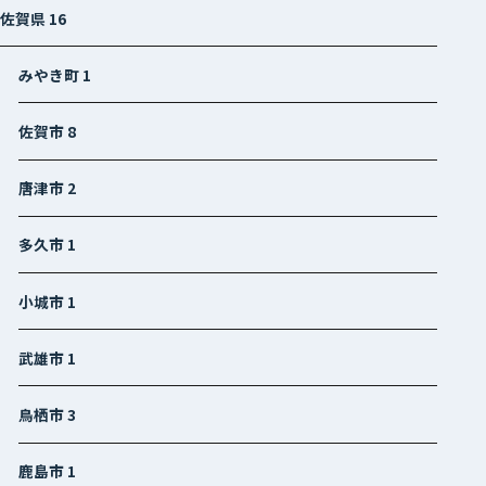
佐賀県
16
みやき町
1
佐賀市
8
唐津市
2
多久市
1
小城市
1
武雄市
1
鳥栖市
3
鹿島市
1