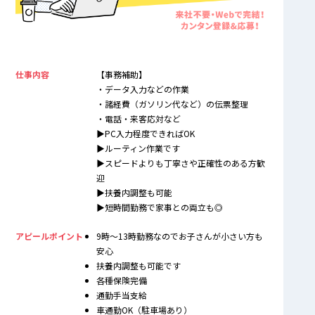
仕事内容
【事務補助】
・データ入力などの作業
・諸経費（ガソリン代など）の伝票整理
・電話・来客応対など
▶PC入力程度できればOK
▶ルーティン作業です
▶スピードよりも丁寧さや正確性のある方歓
迎
▶扶養内調整も可能
▶短時間勤務で家事との両立も◎
アピールポイント
9時〜13時勤務なのでお子さんが小さい方も
安心
扶養内調整も可能です
各種保険完備
通勤手当支給
車通勤OK（駐車場あり）