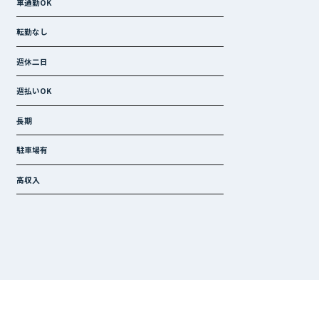
車通勤OK
転勤なし
週休二日
週払いOK
長期
駐車場有
高収入