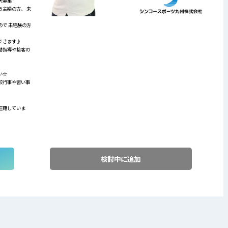
大募集！
主婦の方、 未
で 未経験の方
できます♪
動指導や接客の
すい☆
校行事や習い事
在籍していま
検討中に追加