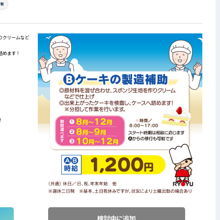
場有
りクリームなど
詰めます！
！
検討中に追加