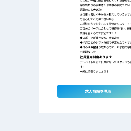
この度、一緒に運営管理してくれる仲間を
学校終わりの学生さんや家事の合間でという
経験の方も大歓迎!!!
お仕事内容はイチからお教えしていきますの
も安心してご応募下さいね♪
未経験の方でも安心して研修からスタート
ご自分のペースに合わせて研修を行い、運
業務を習えるので安心です！！
◆スポーツが好きな方、大歓迎☆
◆半月ごとのシフト作成で予定も立てや
◆休みは希望通り取れるので、お子様の学
も問題なし☆
社員登用制度あります
アルバイトから正社員になったスタッフも
す！
一緒に頑張りましょう！
求人詳細を見る