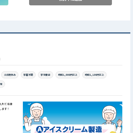
円
土日祝休み
学歴不問
学生歓迎
時給1,000円以上
時給1,100円以上
場有
入れて冷凍
します！