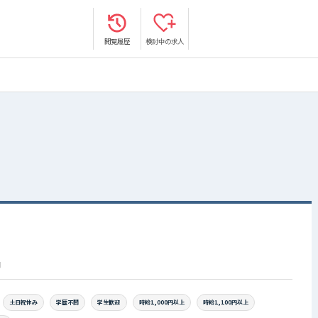
閲覧履歴
検討中の求人
円
土日祝休み
学歴不問
学生歓迎
時給1,000円以上
時給1,100円以上