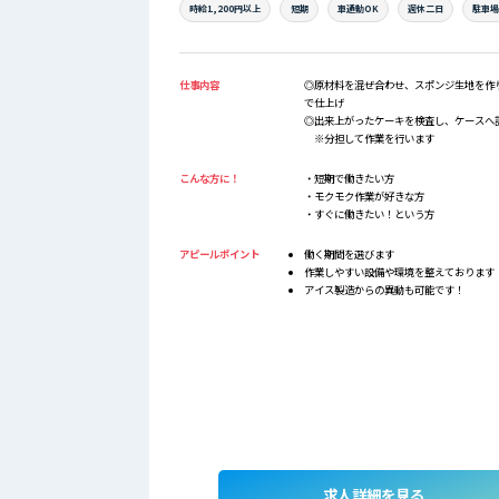
時給1,200円以上
短期
車通勤OK
週休二日
駐車
仕事内容
◎原材料を混ぜ合わせ、スポンジ生地を作
で仕上げ
◎出来上がったケーキを検査し、ケースへ
※分担して作業を行います
こんな方に！
・短期で働きたい方
・モクモク作業が好きな方
・すぐに働きたい！という方
アピールポイント
働く期間を選びます
作業しやすい設備や環境を整えております
アイス製造からの異動も可能です！
求人詳細を見る