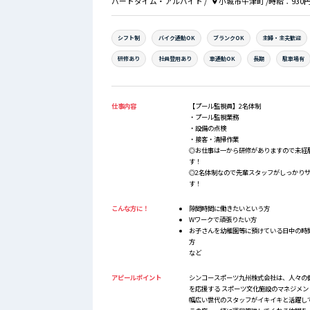
パートタイム・アルバイト
/
小城市牛津町
/時給：930
シフト制
バイク通勤OK
ブランクOK
主婦・主夫歓迎
研修あり
社員登用あり
車通勤OK
長期
駐車場有
仕事内容
【プール監視員】2名体制
・プール監視業務
・設備の点検
・接客・清掃作業
◎お仕事は一から研修がありますので未経
す！
◎2名体制なので先輩スタッフがしっかり
す！
こんな方に！
隙間時間に働きたいという方
Wワークで頑張りたい方
お子さんを幼稚園等に預けている日中の時
方
など
アピールポイント
シンコースポーツ九州株式会社は、人々の
を応援する スポーツ文化施設のマネジメン
幅広い世代のスタッフがイキイキと活躍し