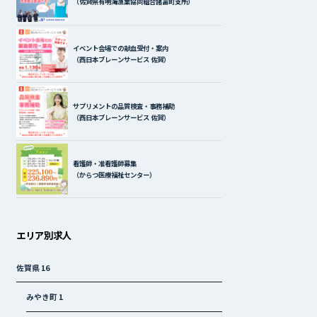
（佐賀県有明海漁業協同組合諸富町支所）
イベント会場での献血受付・案内
（西日本ブレーンサービス 佐賀）
サプリメントの品質検査・事務補助
（西日本ブレーンサービス 佐賀）
看護師・准看護師募集
（からつ医療福祉センター）
エリア別求人
佐賀県
16
みやき町
1