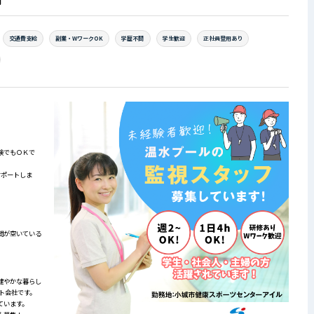
円
交通費支給
副業・WワークOK
学歴不問
学生歓迎
正社員登用あり
験でもＯＫで
サポートしま
間が空いている
健やかな暮らし
ト会社です。
ています。