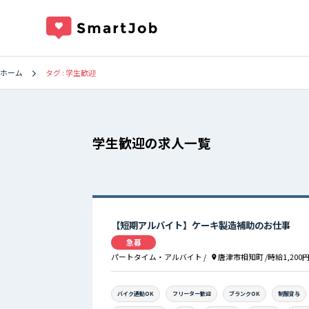
タグ : 学生歓迎
ホーム
学生歓迎の求人一覧
【短期アルバイト】ケーキ製造補助のお仕事
急募
パートタイム・アルバイト
/
唐津市相知町
/時給1,200
バイク通勤OK
フリーター歓迎
ブランクOK
制服貸与