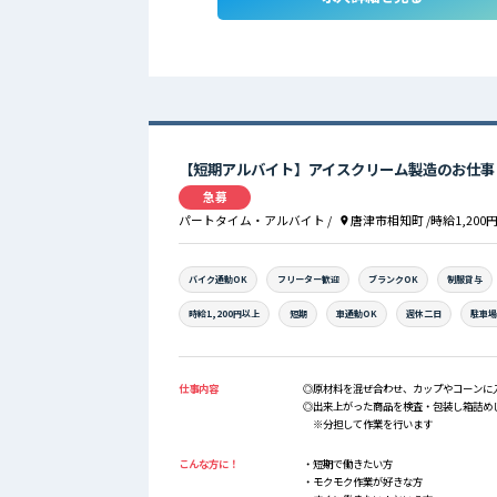
【短期アルバイト】アイスクリーム製造のお仕事
急募
パートタイム・アルバイト
/
唐津市相知町
/時給1,200
バイク通勤OK
フリーター歓迎
ブランクOK
制服貸与
時給1,200円以上
短期
車通勤OK
週休二日
駐車
仕事内容
◎原材料を混ぜ合わせ、カップやコーンに
◎出来上がった商品を検査・包装し箱詰め
※分担して作業を行います
こんな方に！
・短期で働きたい方
・モクモク作業が好きな方