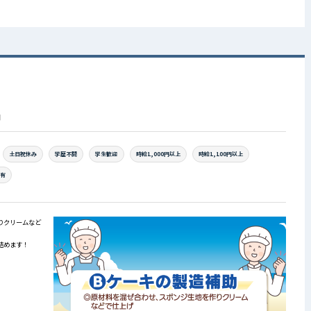
円
土日祝休み
学歴不問
学生歓迎
時給1,000円以上
時給1,100円以上
場有
りクリームなど
詰めます！