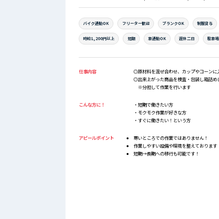
バイク通勤OK
フリーター歓迎
ブランクOK
制服貸与
時給1,200円以上
短期
車通勤OK
週休二日
駐車
仕事内容
◎原材料を混ぜ合わせ、カップやコーンに
◎出来上がった商品を検査・包装し箱詰め
※分担して作業を行います
こんな方に！
・短期で働きたい方
・モクモク作業が好きな方
・すぐに働きたい！という方
アピールポイント
寒いところでの作業ではありません！
作業しやすい設備や環境を整えております
短期→長期への移行も可能です！