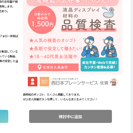
物の含有量が規
使用します。
応あり。
フォロー体制ば
を製造している
っている製品
産の安定した企
高時給のオシゴト、たくさん掲載しております。
ぜひ求人詳細ボタンを押して、いろんな求人をみてください！
検討中に追加