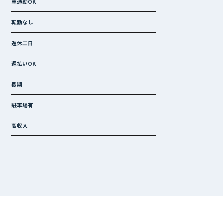
車通勤OK
転勤なし
週休二日
週払いOK
長期
駐車場有
高収入