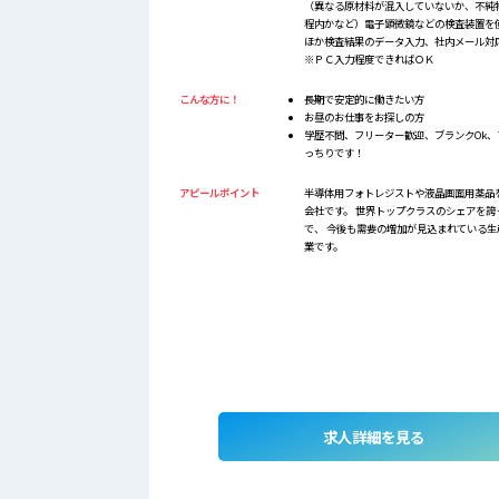
（異なる原材料が混入していないか、不純
程内かなど）電子顕微鏡などの検査装置を
ほか検査結果のデータ入力、社内メール対
※ＰＣ入力程度できればＯＫ
こんな方に！
長期で安定的に働きたい方
お昼のお仕事をお探しの方
学歴不問、フリーター歓迎、ブランクOk、
っちりです！
アピールポイント
半導体用フォトレジストや液晶画面用薬品
会社です。 世界トップクラスのシェアを誇
で、 今後も需要の増加が見込まれている生
業です。
求人詳細を見る