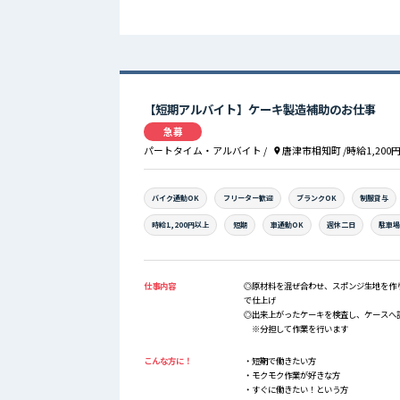
【短期アルバイト】ケーキ製造補助のお仕事
急募
パートタイム・アルバイト
/
唐津市相知町
/時給1,200
バイク通勤OK
フリーター歓迎
ブランクOK
制服貸与
時給1,200円以上
短期
車通勤OK
週休二日
駐車
仕事内容
◎原材料を混ぜ合わせ、スポンジ生地を作
で仕上げ
◎出来上がったケーキを検査し、ケースへ
※分担して作業を行います
こんな方に！
・短期で働きたい方
・モクモク作業が好きな方
・すぐに働きたい！という方