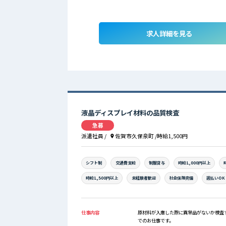
求人詳細を見る
液晶ディスプレイ材料の品質検査
急募
派遣社員
/
佐賀市久保泉町
/時給1,500円
シフト制
交通費支給
制服貸与
時給1,000円以上
時給1,500円以上
未経験者歓迎
社会保険完備
週払いOK
仕事内容
原材料が入庫した際に異常品がないか検査
でのお仕事です。