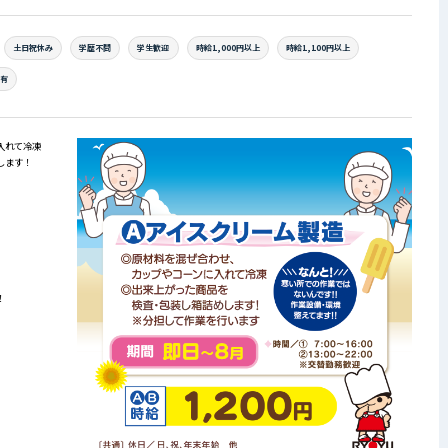
土日祝休み
学歴不問
学生歓迎
時給1,000円以上
時給1,100円以上
場有
入れて冷凍
します！
！