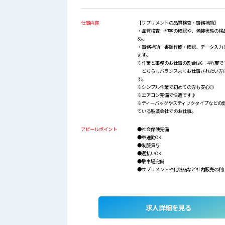
仕事内容
【サプリメントの品質検査・事務補助】
・品質検査…印字の確認や、包装状態の検
め。
・事務補助…書類作成・確認、データ入力
ます。
※作業と事務のお仕事の割合は6：4程度で
どちらもバランスよくお仕事されたい方
す。
※シンプル作業で初めての方も安心◎
※エアコン完備で快適です♪
※ティーバッグやスティックタイプなどの
ている製薬会社でのお仕事。
アピールポイント
●社会保険完備
●車通勤OK
●制服貸与
●週払いOK
●駐車場完備
●サプリメントや化粧品など社内販売の利
求人詳細を見る