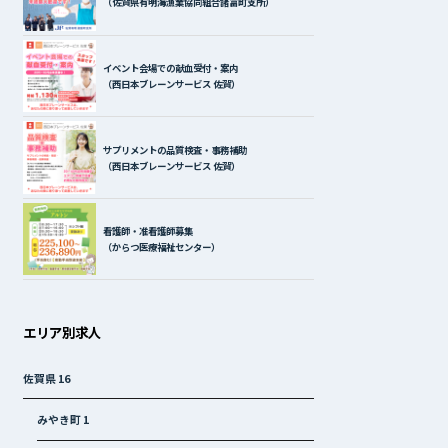
（佐賀県有明海漁業協同組合諸富町支所）
イベント会場での献血受付・案内
（西日本ブレーンサービス 佐賀）
サプリメントの品質検査・事務補助
（西日本ブレーンサービス 佐賀）
看護師・准看護師募集
（からつ医療福祉センター）
エリア別求人
佐賀県
16
みやき町
1