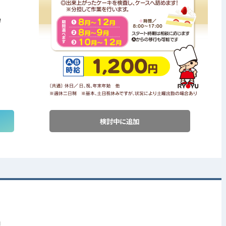
！
検討中に追加
円