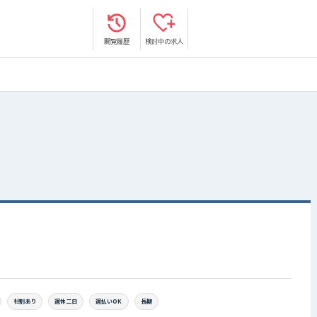
閲覧履歴
検討中の求人
社割あり
週休二日
週払いOK
長期