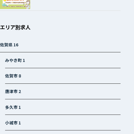
エリア別求人
佐賀県
16
みやき町
1
佐賀市
8
唐津市
2
多久市
1
小城市
1