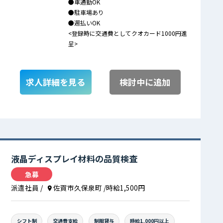
●車通勤OK
●駐車場あり
●週払いOK
<登録時に交通費としてクオカード1000円進
呈>
求人詳細を見る
検討中に追加
液晶ディスプレイ材料の品質検査
急募
派遣社員
/
佐賀市久保泉町
/時給1,500円
シフト制
交通費支給
制服貸与
時給1,000円以上