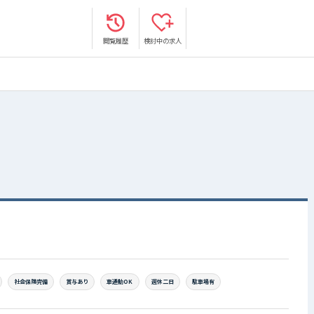
閲覧履歴
検討中の求人
社会保険完備
賞与あり
車通勤OK
週休二日
駐車場有