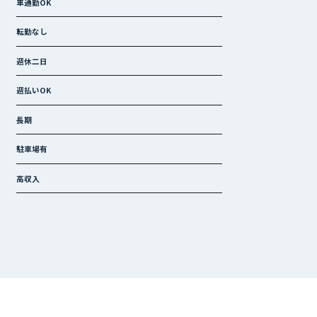
車通勤OK
転勤なし
週休二日
週払いOK
長期
駐車場有
高収入