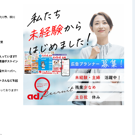
大川市、柳川
営業
っています!!
直接ポストイン
設やスーパー、
トさんなどを起
っております!!
い