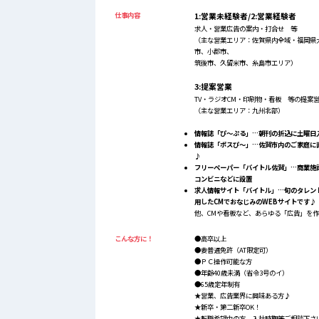
仕事内容
1:営業未経験者/2:営業経験者
求人・営業広告の案内・打合せ 等
（主な営業エリア：佐賀県内全域・福岡県
市、小郡市、
筑後市、久留米市、糸島市エリア）
3:提案営業
TV・ラジオCM・印刷物・看板 等の提案
（主な営業エリア：九州北部）
情報誌「ぴ～ぷる」…朝刊の折込に土曜日入
情報誌「ポスぴ～」…佐賀市内のご家庭に
♪
フリーペーパー「バイトル佐賀」…商業施
コンビニなどに設置
求人情報サイト「バイトル」…旬のタレン
用したCMでおなじみのWEBサイトです♪
他、CMや看板など、あらゆる「広告」を作
こんな方に！
●高卒以上
●要普通免許（AT限定可）
●ＰＣ操作可能な方
●年齢40歳未満（省令3号のイ）
●65歳定年制有
★営業、広告業界に興味ある方♪
★新卒・第二新卒OK！
★転職希望中の方、入社時期等ご相談下さ