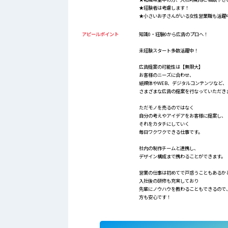
★経験者は考慮します！
★小さいお子さんがいる女性営業職も活躍
アピールポイント
知識0・経験0から広告のプロへ！
未経験スタート多数活躍中！
広告提案の可能性は【無限大】
お客様のニーズに合わせ、
紙媒体やWEB、デジタルコンテンツなど、
さまざまな広告の提案を行なっていただき
ただモノを売るのではなく
自分の考えやアイデアをお客様に提案し、
それをカタチにしていく
毎日ワクワクできる仕事です。
社内の制作チームと連携し、
デザイン構成まで携わることができます。
営業の仕事は初めてで戸惑うこともあるか
入社後の研修も充実しており
先輩にノウハウを教わることもできるので
方も安心です！