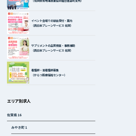
（佐賀県有明海漁業協同組合諸富町支所）
イベント会場での献血受付・案内
（西日本ブレーンサービス 佐賀）
サプリメントの品質検査・事務補助
（西日本ブレーンサービス 佐賀）
看護師・准看護師募集
（からつ医療福祉センター）
エリア別求人
佐賀県
16
みやき町
1