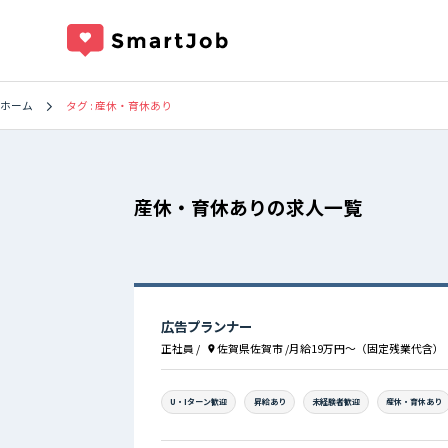
タグ : 産休・育休あり
ホーム
産休・育休ありの求人一覧
広告プランナー
正社員
/
佐賀県佐賀市
/月給19万円〜（固定残業代含）
U・Iターン歓迎
昇給あり
未経験者歓迎
産休・育休あり